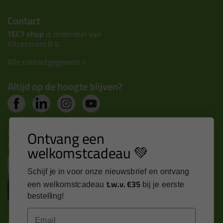
Contact
TEC7 shop
is onderdeel van
Kitcentrum B.V.
Alle contactgegevens >
Altijd op de hoogte blijven?
Nieuws, tips en exclusieve deals rechtstreeks in je
Ontvang een
inbox
welkomstcadeau 💚
Email
Schijf je in voor onze nieuwsbrief en ontvang
t.w.v. €35
een welkomstcadeau
bij je eerste
Inschrijven
bestelling!
Email
Kitcentrum is trots op: