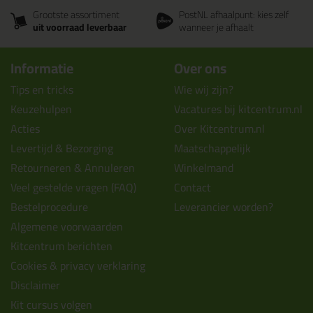
Grootste assortiment
PostNL afhaalpunt: kies zelf
uit voorraad leverbaar
wanneer je afhaalt
Informatie
Over ons
Tips en tricks
Wie wij zijn?
Keuzehulpen
Vacatures bij kitcentrum.nl
Acties
Over Kitcentrum.nl
Levertijd & Bezorging
Maatschappelijk
Retourneren & Annuleren
Winkelmand
Veel gestelde vragen (FAQ)
Contact
Bestelprocedure
Leverancier worden?
Algemene voorwaarden
Kitcentrum berichten
Cookies & privacy verklaring
Disclaimer
Kit cursus volgen