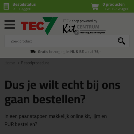
Bestelstatus
0 producten
of inloggen
in winkelwagen
Gratis
bezorging
in NL & BE
vanaf
75,-
Home
Bestelprocedure
Dus je wilt echt bij ons
gaan bestellen?
In een paar stappen makkelijk online kit, lijm en
PUR bestellen?