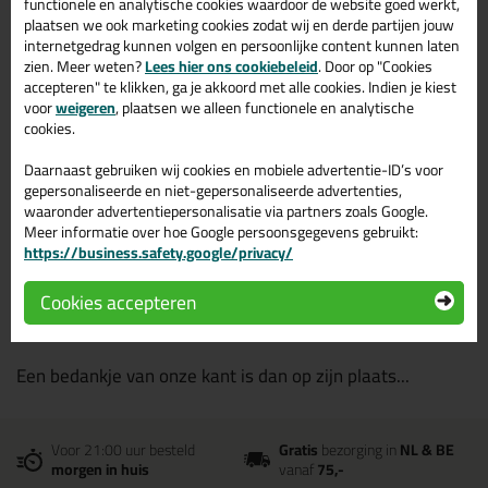
functionele en analytische cookies waardoor de website goed werkt,
plaatsen we ook marketing cookies zodat wij en derde partijen jouw
internetgedrag kunnen volgen en persoonlijke content kunnen laten
Stap 3 | Bestelling plaatsen en
zien. Meer weten?
Lees hier ons cookiebeleid
. Door op "Cookies
start iDeal
accepteren" te klikken, ga je akkoord met alle cookies. Indien je kiest
voor
weigeren
, plaatsen we alleen functionele en analytische
cookies.
Met de button "Plaats bestelling en start "iDeal" ga je
naar je eigen bank omgeving en start je de
Daarnaast gebruiken wij cookies en mobiele advertentie-ID’s voor
gepersonaliseerde en niet-gepersonaliseerde advertenties,
betaalprocedure.
waaronder advertentiepersonalisatie via partners zoals Google.
Inmiddels is je bestelling geplaatst. Na de betaling is het
Meer informatie over hoe Google persoonsgegevens gebruikt:
https://business.safety.google/privacy/
advies om terug te gaan naar onze shop zodat er direct
gezien kan worden dat je betaling is gelukt zodat je
Cookies accepteren
bestelling geen vertraging gaat ondervinden.
Een bedankje van onze kant is dan op zijn plaats...
Voor 21:00 uur besteld
Gratis
bezorging in
NL & BE
morgen in huis
vanaf
75,-