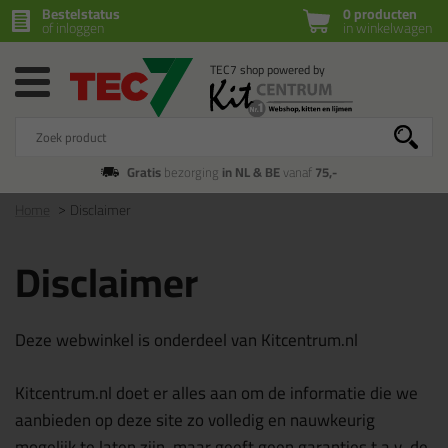
Bestelstatus
0 producten
of inloggen
in winkelwagen
Gratis
bezorging
in NL & BE
vanaf
75,-
Home
Disclaimer
Disclaimer
Deze webwinkel is onderdeel van Kitcentrum.nl
Kitcentrum.nl doet er alles aan om de informatie die we
aanbieden op deze site zo volledig en nauwkeurig
mogelijk te laten zijn, maar geeft geen garanties t.a.v. de