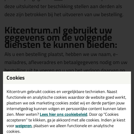
deze uitsluitend ter beschikking stellen aan derden als
deze zijn betrokken bij het uitvoeren van uw bestelling.
Kitcentrum.nl gebruikt uw
gegevens om de volgende
diensten te kunnen bieden:
Als u een bestelling plaatst, hebben we uw naam, e-
mailadres, afleveradres en betaalgegevens nodig om uw
bestelling uit te voeren en u van het verloop daarvan op
Cookies
de hoogte te houden.
Kitcentrum gebruikt cookies en vergelijkbare technieken. Naast
Om het winkelen bij Kitcentrum.nl zo aangenaam
functionele en analytische cookies waardoor de website goed werkt,
mogelijk te laten zijn, slaan wij met uw toestemming uw
plaatsen we ook marketing cookies zodat wij en derde partijen jouw
internetgedrag kunnen volgen en persoonlijke content kunnen laten
persoonlijke gegevens en de gegevens met betrekking
zien. Meer weten?
Lees hier ons cookiebeleid
. Door op "Cookies
tot uw bestelling en het gebruik van onze diensten op.
accepteren" te klikken, ga je akkoord met alle cookies. Indien je kiest
Hierdoor kunnen wij de website personaliseren en u
voor
weigeren
, plaatsen we alleen functionele en analytische
cookies.