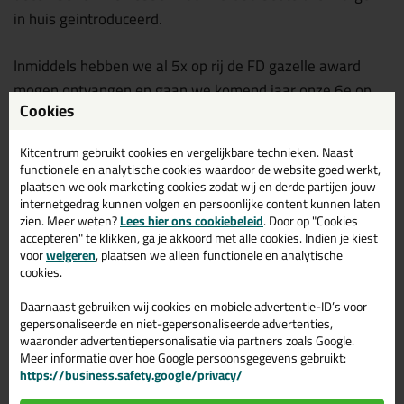
in huis geintroduceerd.
Inmiddels hebben we al 5x op rij de FD gazelle award
mogen ontvangen en gaan we komend jaar onze 6e op
Cookies
een rij ophalen!
Kitcentrum gebruikt cookies en vergelijkbare technieken. Naast
Door de jaren heen zijn we officieel dealer en
functionele en analytische cookies waardoor de website goed werkt,
verkooppunt van de meest bekende fabrikanten zoals:
plaatsen we ook marketing cookies zodat wij en derde partijen jouw
internetgedrag kunnen volgen en persoonlijke content kunnen laten
Otto Chemie, Sika, Den Braven Sealants, Connect
zien. Meer weten?
Lees hier ons cookiebeleid
. Door op "Cookies
Products, Tremco Illbruck, Soudal, Frencken, Anza
accepteren" te klikken, ga je akkoord met alle cookies. Indien je kiest
voor
weigeren
, plaatsen we alleen functionele en analytische
schildersbenodigdheden,Kip tapes, Bostik
cookies.
verkooppunt van
Den Braven (Zwaluw)
Daarnaast gebruiken wij cookies en mobiele advertentie-ID’s voor
gepersonaliseerde en niet-gepersonaliseerde advertenties,
verkooppunt van
Otto Chemie (Ottoseal)
waaronder advertentiepersonalisatie via partners zoals Google.
verkooppunt van
Illbruck
Meer informatie over hoe Google persoonsgegevens gebruikt:
https://business.safety.google/privacy/
verkooppunt van
Sika