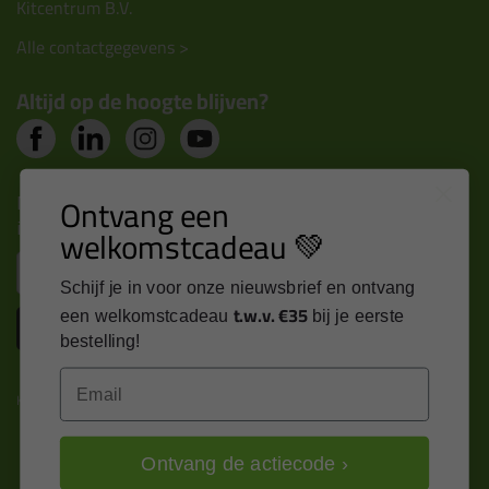
Kitcentrum B.V.
Alle contactgegevens >
Altijd op de hoogte blijven?
Nieuws, tips en exclusieve deals rechtstreeks in je
Ontvang een
inbox
welkomstcadeau 💚
Email
Schijf je in voor onze nieuwsbrief en ontvang
t.w.v. €35
een welkomstcadeau
bij je eerste
Inschrijven
bestelling!
Email
Kitcentrum is trots op:
Ontvang de actiecode ›