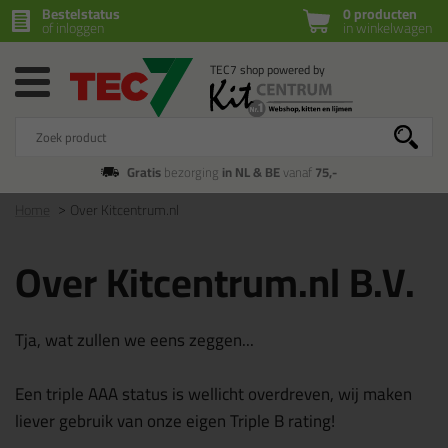
Bestelstatus
0 producten
of inloggen
in winkelwagen
Gratis
bezorging
in NL & BE
vanaf
75,-
Home
Over Kitcentrum.nl
Over Kitcentrum.nl B.V.
Tja, wat zullen we eens zeggen...
Een triple AAA status is wellicht overdreven, wij maken
liever gebruik van onze eigen Triple B rating!