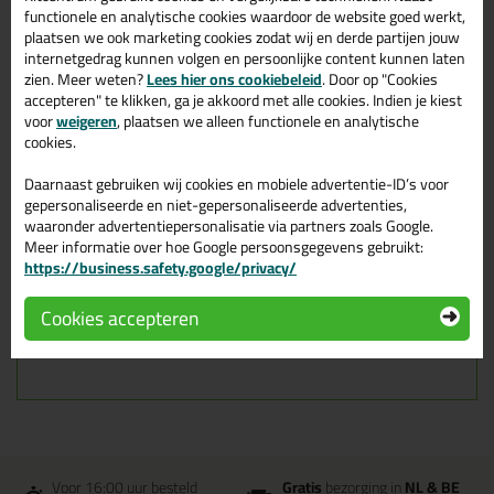
Omschrijving
Reviews (0)
functionele en analytische cookies waardoor de website goed werkt,
plaatsen we ook marketing cookies zodat wij en derde partijen jouw
Tongspatels,
internetgedrag kunnen volgen en persoonlijke content kunnen laten
afwerkhoutjes, kitspatels
zien. Meer weten?
Lees hier ons cookiebeleid
. Door op "Cookies
(100 stuks)
accepteren" te klikken, ga je akkoord met alle cookies. Indien je kiest
voor
weigeren
, plaatsen we alleen functionele en analytische
cookies.
In de wereld van kitapplicatie zijn er eenvoudige, maar onmisbare
hulpmiddelen die zorgen voor een nauwkeurige en professionele
Daarnaast gebruiken wij cookies en mobiele advertentie-ID’s voor
afwerking: de houten tongspatels, ook wel bekend als kitspatels.
gepersonaliseerde en niet-gepersonaliseerde advertenties,
Ondanks hun bescheiden verschijning spelen deze houten
waaronder advertentiepersonalisatie via partners zoals Google.
spatels een cruciale rol bij het gladstrijken en vormgeven van
Meer informatie over hoe Google persoonsgegevens gebruikt:
kitvoegen, waardoor ze onmisbaar zijn voor zowel professionals
als doe-het-zelvers.
https://business.safety.google/privacy/
Tongspatels (afwerkspatel, afwerkhoutje) een uitstekende tool
Cookies accepteren
om je kitvoegen mee af te gladden of af te messen. Een
professionele kwaliteit in een doos van 100 stuks.
Voor 16:00 uur besteld
Gratis
bezorging in
NL & BE