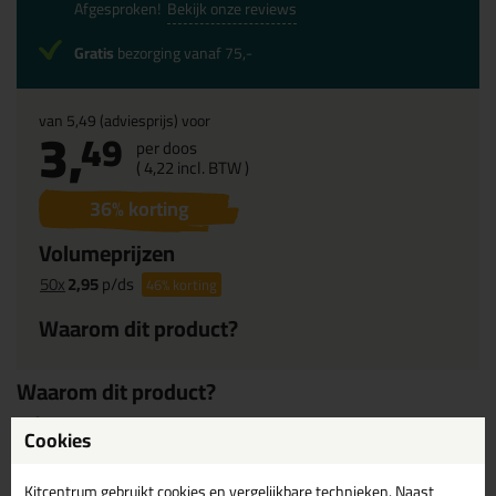
Afgesproken!
Bekijk onze reviews
Gratis
bezorging vanaf 75,-
van
5,49
(adviesprijs) voor
3,
49
per doos
(
4,
22
incl. BTW )
36
% korting
Volumeprijzen
50x
2,95
p/ds
46%
korting
Waarom dit product?
Waarom dit product?
Professionele
kwaliteit
!
Cookies
Kitcentrum gebruikt cookies en vergelijkbare technieken. Naast