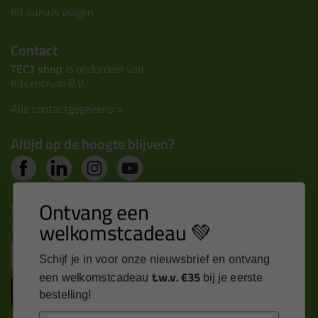
Kit cursus volgen
Contact
TEC7 shop
is onderdeel van
Kitcentrum B.V.
Alle contactgegevens >
Altijd op de hoogte blijven?
Ontvang een
Nieuws, tips en exclusieve deals rechtstreeks in je
welkomstcadeau 💚
inbox
Email
Schijf je in voor onze nieuwsbrief en ontvang
t.w.v. €35
een welkomstcadeau
bij je eerste
Inschrijven
bestelling!
Email