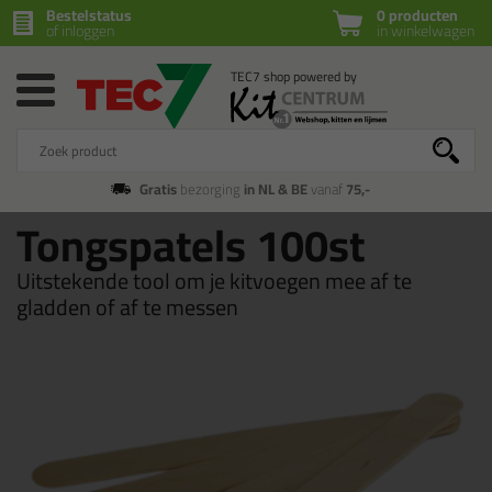
Bestelstatus
0 producten
of inloggen
in winkelwagen
Gratis
bezorging
in NL & BE
vanaf
75,-
Tongspatels 100st
Uitstekende tool om je kitvoegen mee af te
gladden of af te messen