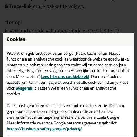
& Trace-link
om je pakket te volgen.
*Let op!
In verband met de vakantieperiode is onze besteltijd
tijdelijk aangepast. Bestellingen die op werkdagen vóór
Cookies
21:00 uur
worden geplaatst, worden de volgende
Kitcentrum gebruikt cookies en vergelijkbare technieken. Naast
werkdag geleverd. Bedankt voor je begrip!
functionele en analytische cookies waardoor de website goed werkt,
plaatsen we ook marketing cookies zodat wij en derde partijen jouw
internetgedrag kunnen volgen en persoonlijke content kunnen laten
zien. Meer weten?
Lees hier ons cookiebeleid
. Door op "Cookies
Terug naar overzicht
accepteren" te klikken, ga je akkoord met alle cookies. Indien je kiest
voor
weigeren
, plaatsen we alleen functionele en analytische
cookies.
Voor 21:00 uur besteld
Gratis
bezorging in
NL & BE
Daarnaast gebruiken wij cookies en mobiele advertentie-ID’s voor
morgen in huis
vanaf
75,-
gepersonaliseerde en niet-gepersonaliseerde advertenties,
waaronder advertentiepersonalisatie via partners zoals Google.
Grootste assortiment
PostNL afhaalpunt: kies zelf
Meer informatie over hoe Google persoonsgegevens gebruikt:
uit voorraad leverbaar
wanneer je afhaalt
https://business.safety.google/privacy/