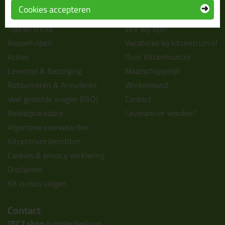
Cookies accepteren
Informatie
Over ons
Tips en tricks
Wie wij zijn?
Keuzehulpen
Vacatures bij kitcentrum.nl
Acties
Over Kitcentrum.nl
Levertijd & Bezorging
Maatschappelijk
Retourneren & Annuleren
Winkelmand
Veel gestelde vragen (FAQ)
Contact
Bestelprocedure
Leverancier worden?
Algemene voorwaarden
Kitcentrum berichten
Cookies & privacy verklaring
Disclaimer
Kit cursus volgen
Contact
TEC7 shop
is onderdeel van