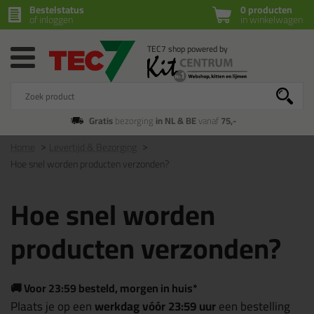
Bestelstatus
0 producten
of inloggen
in winkelwagen
Gratis
bezorging
in NL & BE
vanaf
75,-
Home
Levertijd & Bezorging
Hoe snel worden producten verzonden?
Hoe snel worden
producten verzonden?
🚚 Voor 23:59 besteld, morgen in huis*
Plaats je op een
werkdag vóór 23:59 uur
een bestelling