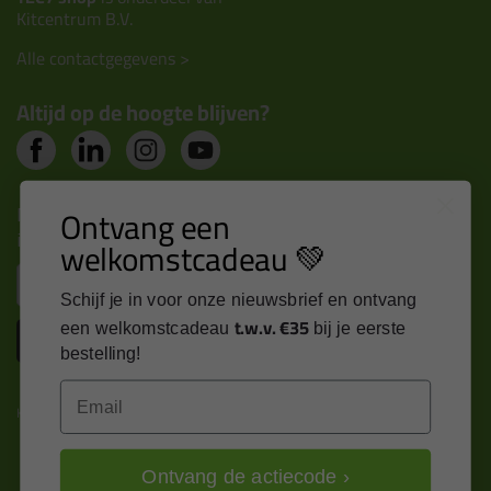
Kitcentrum B.V.
Alle contactgegevens >
Altijd op de hoogte blijven?
Nieuws, tips en exclusieve deals rechtstreeks in je
Ontvang een
inbox
welkomstcadeau 💚
Email
Schijf je in voor onze nieuwsbrief en ontvang
t.w.v. €35
een welkomstcadeau
bij je eerste
Inschrijven
bestelling!
Email
Kitcentrum is trots op:
Ontvang de actiecode ›