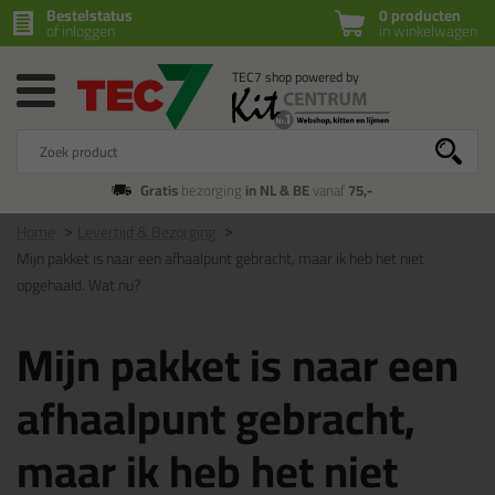
Bestelstatus
0 producten
of inloggen
in winkelwagen
Gratis
bezorging
in NL & BE
vanaf
75,-
Home
Levertijd & Bezorging
Mijn pakket is naar een afhaalpunt gebracht, maar ik heb het niet
opgehaald. Wat nu?
Mijn pakket is naar een
afhaalpunt gebracht,
maar ik heb het niet