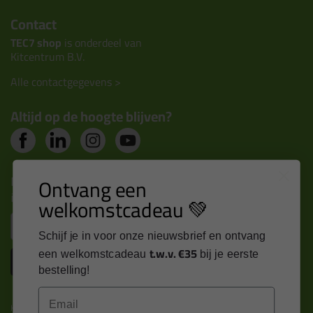
Contact
TEC7 shop
is onderdeel van
Kitcentrum B.V.
Alle contactgegevens >
Altijd op de hoogte blijven?
Nieuws, tips en exclusieve deals rechtstreeks in je
Ontvang een
inbox
welkomstcadeau 💚
Email
Schijf je in voor onze nieuwsbrief en ontvang
t.w.v. €35
een welkomstcadeau
bij je eerste
Inschrijven
bestelling!
Email
Kitcentrum is trots op: