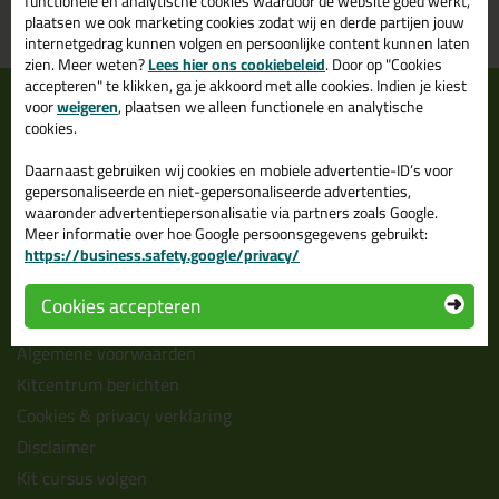
functionele en analytische cookies waardoor de website goed werkt,
Grootste assortiment
PostNL afhaalpunt: kies zelf
plaatsen we ook marketing cookies zodat wij en derde partijen jouw
uit voorraad leverbaar
wanneer je afhaalt
internetgedrag kunnen volgen en persoonlijke content kunnen laten
zien. Meer weten?
Lees hier ons cookiebeleid
. Door op "Cookies
accepteren" te klikken, ga je akkoord met alle cookies. Indien je kiest
Informatie
Over ons
voor
weigeren
, plaatsen we alleen functionele en analytische
cookies.
Tips en tricks
Wie wij zijn?
Keuzehulpen
Vacatures bij kitcentrum.nl
Daarnaast gebruiken wij cookies en mobiele advertentie-ID’s voor
gepersonaliseerde en niet-gepersonaliseerde advertenties,
Acties
Over Kitcentrum.nl
waaronder advertentiepersonalisatie via partners zoals Google.
Levertijd & Bezorging
Maatschappelijk
Meer informatie over hoe Google persoonsgegevens gebruikt:
https://business.safety.google/privacy/
Retourneren & Annuleren
Winkelmand
Veel gestelde vragen (FAQ)
Contact
Cookies accepteren
Bestelprocedure
Leverancier worden?
Algemene voorwaarden
Kitcentrum berichten
Cookies & privacy verklaring
Disclaimer
Kit cursus volgen