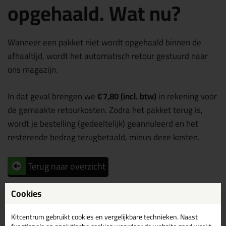
opgehaald. Wat nu?
Wanneer een pakket niet wordt opgehaald binnen de
afhaaltijd, wordt het automatisch retour gestuurd naar
ons magazijn.
In dat geval brengen we
€ 7,80 (incl. btw)
in rekening voor
de gemaakte retourkosten. Zodra het pakket terug is,
wordt je bestelling (gedeeltelijk) geannuleerd en het
resterende bedrag terugbetaald, minus deze kosten.
Terug naar overzicht
Cookies
Voor 21:00 uur besteld
Gratis
bezorging in
NL & BE
morgen in huis
vanaf
75,-
Kitcentrum gebruikt cookies en vergelijkbare technieken. Naast