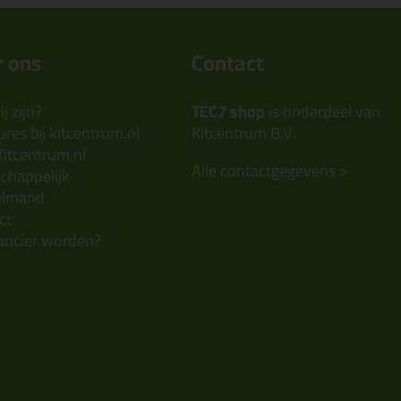
 ons
Contact
j zijn?
TEC7 shop
is onderdeel van
res bij kitcentrum.nl
Kitcentrum B.V.
Kitcentrum.nl
Alle contactgegevens >
chappelijk
elmand
ct
ancier worden?