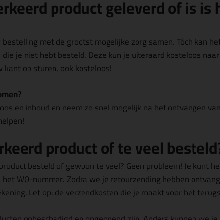
rkeerd product geleverd of is is
 bestelling met de grootst mogelijke zorg samen. Tóch kan he
 die je niet hebt besteld. Deze kun je uiteraard kosteloos naa
w kant op sturen, ook kosteloos!
komen?
doos en inhoud en neem zo snel mogelijk na het ontvangen van
helpen!
rkeerd product of te veel besteld
product besteld of gewoon te veel? Geen probleem! Je kunt he
n het WO-nummer. Zodra we je retourzending hebben ontvang
ening. Let op: de verzendkosten die je maakt voor het terugs
oducten onbeschadigd en ongeopend zijn. Anders kunnen we je 