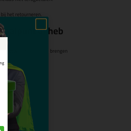
bij het retourneren.
fhaalpunt of heb
incl. btw)
in rekening te brengen
ing