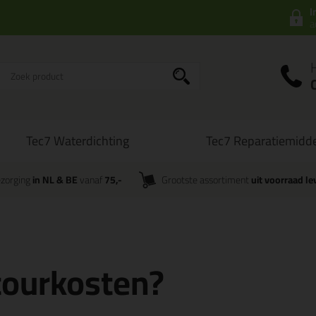
I
a
Tec7 Waterdichting
Tec7 Reparatiemidd
zorging
in NL & BE
vanaf
75,-
Grootste assortiment
uit voorraad le
etourkosten?