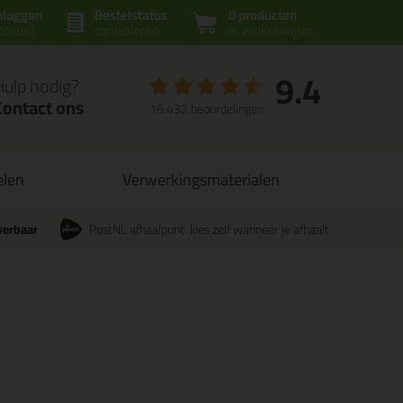
nloggen
Bestelstatus
0 producten
ccount
controleren
in winkelwagen
9.4
Hulp nodig?
Contact ons
16.432 beoordelingen
elen
Verwerkingsmaterialen
verbaar
PostNL afhaalpunt: kies zelf wanneer je afhaalt