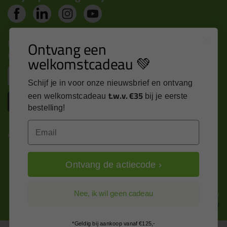
Nieuws, tips en exclusieve deals rechtstreeks in je
Ontvang een
inbox
welkomstcadeau 💚
Email
Schijf je in voor onze nieuwsbrief en ontvang
t.w.v. €35
een welkomstcadeau
bij je eerste
Inschrijven
bestelling!
Email
Kitcentrum is trots op:
Ontvang de actiecode ›
Alle prijzen zijn in EURO en excl. 21% BTW
Nee, ik wil geen cadeau
wijzig naar incl. BTW
*Geldig bij aankoop vanaf €125,-