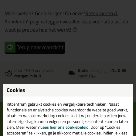
Meer weten? Geen zorgen! Op onze
'
Retourneren &
Annuleren
'
-pagina leggen we alles stap voor stap uit. Zo
weet je precies hoe het werkt! 😊
Terug naar overzicht
Voor 16:00 uur besteld
Gratis
bezorging in
NL & BE
morgen in huis
vanaf
75,-
Grootste assortiment
PostNL afhaalpunt: kies zelf
Cookies
uit voorraad leverbaar
wanneer je afhaalt
Kitcentrum gebruikt cookies en vergelijkbare technieken. Naast
Informatie
Over ons
functionele en analytische cookies waardoor de website goed werkt,
plaatsen we ook marketing cookies zodat wij en derde partijen jouw
Tips en tricks
Wie wij zijn?
internetgedrag kunnen volgen en persoonlijke content kunnen laten
zien. Meer weten?
Lees hier ons cookiebeleid
. Door op "Cookies
Keuzehulpen
Vacatures bij kitcentrum.nl
accepteren" te klikken, ga je akkoord met alle cookies. Indien je kiest