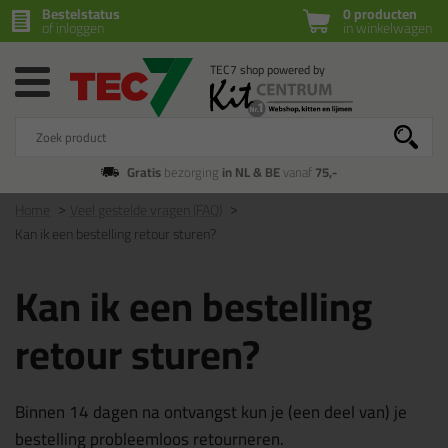
Bestelstatus
0 producten
of inloggen
in winkelwagen
Gratis
bezorging
in NL & BE
vanaf
75,-
Home
Veel gestelde vragen (FAQ)
Kan ik een bestelling retour sturen?
Kan ik een bestelling
retour sturen?
Binnen 14 dagen na ontvangst kun je (een deel van) je
bestelling probleemloos retourneren.