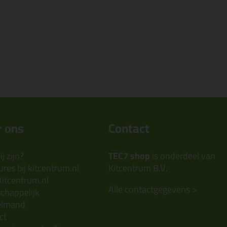
 ons
Contact
j zijn?
TEC7 shop
is onderdeel van
res bij kitcentrum.nl
Kitcentrum B.V.
Kitcentrum.nl
Alle contactgegevens >
chappelijk
elmand
ct