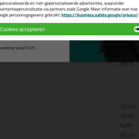
n het bij veel verzendingen aan het einde van het jaar flink in 
personaliseerde en niet-gepersonaliseerde advertenties, waaronder
vertentiepersonalisatie via partners zoals Google. Meer informatie over hoe
ogle persoonsgegevens gebruikt:
https://business.safety.google/privacy/
 de actiecode ›
Cookies accepteren
 wil geen cadeau
j aankoop vanaf €125,-