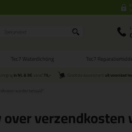
I
a
Tec7 Waterdichting
Tec7 Reparatiemidd
zorging
in NL & BE
vanaf
75,-
Grootste assortiment
uit voorraad le
ndkosten worden betaald?
w over verzendkosten