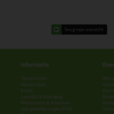
Terug naar overzicht
Informatie
Over
Tips en tricks
Wie wi
Keuzehulpen
Vacatu
Acties
Over 
Levertijd & Bezorging
Maats
Retourneren & Annuleren
Wink
Veel gestelde vragen (FAQ)
Conta