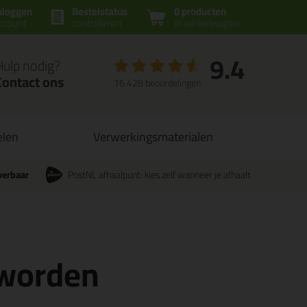
nloggen
Bestelstatus
0 producten
ccount
controleren
in winkelwagen
9.4
Hulp nodig?
Contact ons
16.428 beoordelingen
elen
Verwerkingsmaterialen
verbaar
PostNL afhaalpunt: kies zelf wanneer je afhaalt
 worden