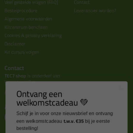
Veel gestelde vragen (FAQ)
Contact
Bestelprocedure
Leverancier worden?
Algemene voorwaarden
Kitcentrum berichten
Cookies & privacy verklaring
Disclaimer
Kit cursus volgen
Contact
TEC7 shop
is onderdeel van
Kitcentrum B.V.
Ontvang een
Alle contactgegevens >
welkomstcadeau 💚
Altijd op de hoogte blijven?
Schijf je in voor onze nieuwsbrief en ontvang
t.w.v. €35
een welkomstcadeau
bij je eerste
bestelling!