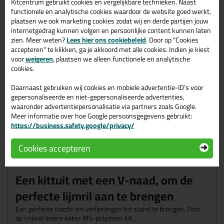
Kitcentrum gebruikt cookies en vergelijkbare technieken. Naast
10x
1,79
p/zk
functionele en analytische cookies waardoor de website goed werkt,
45%
korting
plaatsen we ook marketing cookies zodat wij en derde partijen jouw
50x
1,49
p/zk
54%
korting
internetgedrag kunnen volgen en persoonlijke content kunnen laten
zien. Meer weten?
Lees hier ons cookiebeleid
. Door op "Cookies
Waarom dit product?
accepteren" te klikken, ga je akkoord met alle cookies. Indien je kiest
voor
weigeren
, plaatsen we alleen functionele en analytische
cookies.
Waarom dit product?
Daarnaast gebruiken wij cookies en mobiele advertentie-ID’s voor
Met
5 sterren
beoordeeld
gepersonaliseerde en niet-gepersonaliseerde advertenties,
Zakje van 3 stuks
waaronder advertentiepersonalisatie via partners zoals Google.
Meer informatie over hoe Google persoonsgegevens gebruikt:
Voor het perfect aanbrengen van High-Tack kit
https://business.safety.google/privacy/
Cookies accepteren
Omschrijving
Video
Reviews (3)
Een kittuit met een V-naad, om de
perfecte lijmril aan te brengen
Een perfecte nozzle om verlijmingen tot stand te brengen. Past
op vrijwel iedere koker MS-polymeer kit.