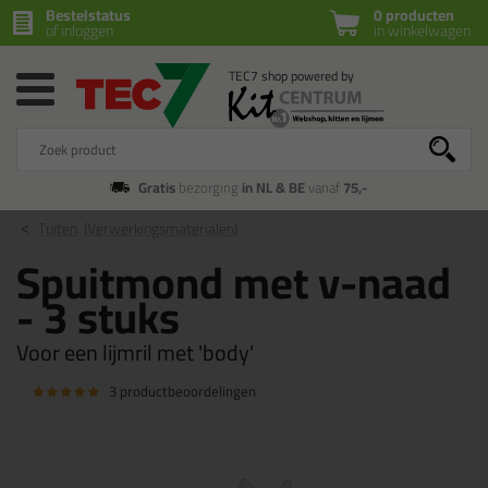
Bestelstatus
0 producten
of inloggen
in winkelwagen
Gratis
bezorging
in NL & BE
vanaf
75,-
Tuiten
(Verwerkingsmaterialen)
Spuitmond met v-naad
- 3 stuks
Voor een lijmril met 'body'
3 productbeoordelingen