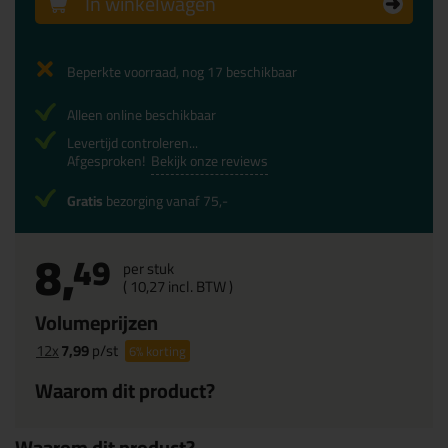
In winkelwagen
Beperkte voorraad, nog 17 beschikbaar
Alleen online beschikbaar
Levertijd controleren...
Afgesproken!
Bekijk onze reviews
Gratis
bezorging vanaf 75,-
8,
49
per stuk
(
10,
27
incl. BTW )
Volumeprijzen
12x
7,99
p/st
6%
korting
Waarom dit product?
Waarom dit product?