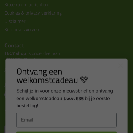
Kitcentrum berichten
Cookies & privacy verklaring
Disclaimer
Kit cursus volgen
Contact
TEC7 shop
is onderdeel van
Kitcentrum B.V.
Ontvang een
Alle contactgegevens >
welkomstcadeau 💚
Altijd op de hoogte blijven?
Schijf je in voor onze nieuwsbrief en ontvang
t.w.v. €35
een welkomstcadeau
bij je eerste
bestelling!
Nieuws, tips en exclusieve deals rechtstreeks in je
Email
inbox
Email