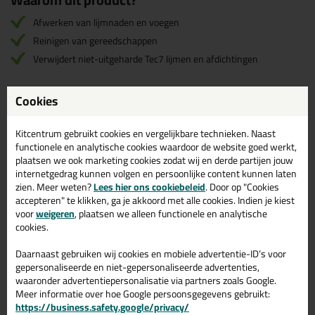
Afwerken van lijmnaden en voegen
Reinigen van gereedschappen
Verwijdert niet-uitgeharde Tec7 lijmen en afdichtingen
Cookies
Omschrijving
Video
Specificaties
Reviews (0)
Kitcentrum gebruikt cookies en vergelijkbare technieken. Naast
Tec7 Cleaner – Universele reiniger én
functionele en analytische cookies waardoor de website goed werkt,
plaatsen we ook marketing cookies zodat wij en derde partijen jouw
ontvetter
internetgedrag kunnen volgen en persoonlijke content kunnen laten
Tec7 Cleaner is een universele reiniger en ontvetter. Deze reiniger
zien. Meer weten?
Lees hier ons cookiebeleid
. Door op "Cookies
is ideaal voor het voorbereiden van oppervlakken voordat je gaat
accepteren" te klikken, ga je akkoord met alle cookies. Indien je kiest
lijmen of kitten. Omdat de vloeistof traag verdampt, krijgt het
voor
weigeren
, plaatsen we alleen functionele en analytische
product de tijd om chemische vervuiling grondig los te weken
cookies.
zonder een vette film achter te laten.
Daarnaast gebruiken wij cookies en mobiele advertentie-ID’s voor
Wanneer gebruik je de Tec7 Cleaner?
gepersonaliseerde en niet-gepersonaliseerde advertenties,
waaronder advertentiepersonalisatie via partners zoals Google.
Je gebruikt de Tec7 Cleaner voor het grondig reinigen en
Meer informatie over hoe Google persoonsgegevens gebruikt:
ontvetten van vrijwel alle oppervlakken. De Cleaner is het ideale
https://business.safety.google/privacy/
product als voorbehandeling voor een verlijming met Tec7-