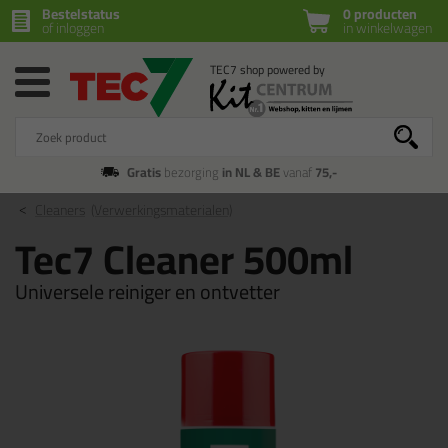
Bestelstatus
0 producten
of inloggen
in winkelwagen
Gratis
bezorging
in NL & BE
vanaf
75,-
Cleaners
(Verwerkingsmaterialen)
Tec7 Cleaner 500ml
Universele reiniger en ontvetter