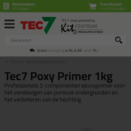
Bestelstatus
0 producten
of inloggen
in winkelwagen
Gratis
bezorging
in NL & BE
vanaf
75,-
Primers
(Verwerkingsmaterialen)
Tec7 Poxy Primer 1kg
Professionele 2-componenten epoxyprimer voor
het verstevigen van poreuze ondergronden en
het verbeteren van de hechting