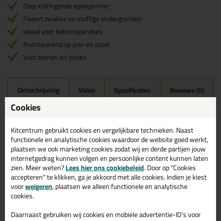
Diep indringende epoxyprimer
Fixeert zwakke en stoffige ondergronden
Ideaal voor betonreparaties
Roestwerend op ijzer en staal
Voor binnen en buiten
Omschrijving
Video
Specificaties
Reviews (0)
Cookies
Tec7 Poxy Primer 1kg –
Ondergrondversterker
Kitcentrum gebruikt cookies en vergelijkbare technieken. Naast
functionele en analytische cookies waardoor de website goed werkt,
De Poxy Primer van Tec7 is een professionele 2-componenten
plaatsen we ook marketing cookies zodat wij en derde partijen jouw
epoxyprimer die zwakke, poreuze en poederige ondergronden
internetgedrag kunnen volgen en persoonlijke content kunnen laten
versterkt en beschermt. De primer dringt diep in de ondergrond,
zien. Meer weten?
Lees hier ons cookiebeleid
. Door op "Cookies
fixeert losse deeltjes en zorgt voor een sterke hechting van
accepteren" te klikken, ga je akkoord met alle cookies. Indien je kiest
lijmen, kitten, mortels en coatings. Daarnaast beschermt Poxy
voor
weigeren
, plaatsen we alleen functionele en analytische
Primer metaal tegen roest en is het geschikt voor zowel binnen-
cookies.
als buitentoepassingen.
Daarnaast gebruiken wij cookies en mobiele advertentie-ID’s voor