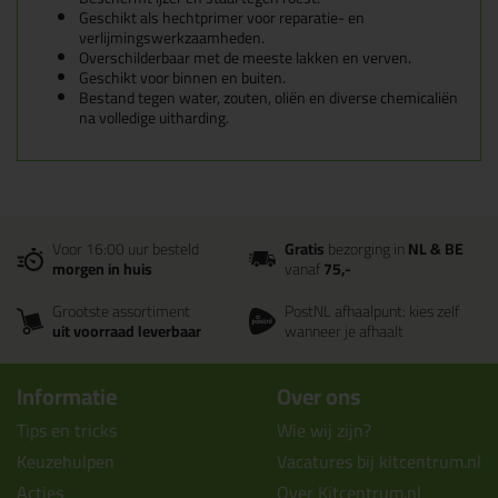
Geschikt als hechtprimer voor reparatie- en
verlijmingswerkzaamheden.
Overschilderbaar met de meeste lakken en verven.
Geschikt voor binnen en buiten.
Bestand tegen water, zouten, oliën en diverse chemicaliën
na volledige uitharding.
Voor 16:00 uur besteld
Gratis
bezorging in
NL & BE
morgen in huis
vanaf
75,-
Grootste assortiment
PostNL afhaalpunt: kies zelf
uit voorraad leverbaar
wanneer je afhaalt
Informatie
Over ons
Tips en tricks
Wie wij zijn?
Keuzehulpen
Vacatures bij kitcentrum.nl
Acties
Over Kitcentrum.nl