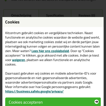
Omschrijving
Specificaties
Reviews (0)
Cookies
3M Scotch Brite Middel
Kitcentrum gebruikt cookies en vergelijkbare technieken. Naast
De 3M Scotch Brite is een Non-Woven schuurmatriaal. Deze
functionele en analytische cookies waardoor de website goed werkt,
Scotch Brite pads van 3M hebben een soepele constructie
plaatsen we ook marketing cookies zodat wij en derde partijen jouw
waardoor ze niet kunnen scheuren. Dit komt omdat ze zijn
internetgedrag kunnen volgen en persoonlijke content kunnen laten
gemaakt van een
met schuurkorrel geïmpregneerd nylon
zien. Meer weten?
Lees hier ons cookiebeleid
. Door op "Cookies
weefsel. Door de open constructie blijft het matriaal scherp en
accepteren" te klikken, ga je akkoord met alle cookies. Indien je kiest
loopt het niet vol. Hierdoor hebben de pads een lange
voor
weigeren
, plaatsen we alleen functionele en analytische
gebruiksduur!
cookies.
Wanneer gebruik je dan de Scotch Brite Fijn?
Daarnaast gebruiken wij cookies en mobiele advertentie-ID’s voor
De Scotch Brite fijn is geschikt voor het opschuren van de te
gepersonaliseerde en niet-gepersonaliseerde advertenties,
overschilderen kit en omliggende oppervlakken voor het
verkrijgen van de juiste hechting. Ook kun je deze schuurpad
waaronder advertentiepersonalisatie via partners zoals Google.
gebruiken om verf of lak te verwijderen en groene aanslag weg te
Meer informatie over hoe Google persoonsgegevens gebruikt:
halen. Door de verende eigenschap worden zowel de hoge als de
https://business.safety.google/privacy/
lage delen van het te schuren oppervlak bereikt. Ideaal voor het
schuren van niet verweerde uitgeharde lak, beit, verf en
Cookies accepteren
transparante afwerking!