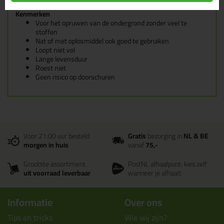
Kenmerken
Voor het opruwen van de ondergrond zonder veel te
stoffen
Nat of met oplosmiddel ook goed te gebruiken
Loopt niet vol
Lange levensduur
Roest niet
Geen risico op doorschuren
Voor 21:00 uur besteld
Gratis
bezorging in
NL & BE
morgen in huis
vanaf
75,-
Grootste assortiment
PostNL afhaalpunt: kies zelf
uit voorraad leverbaar
wanneer je afhaalt
Informatie
Over ons
Tips en tricks
Wie wij zijn?