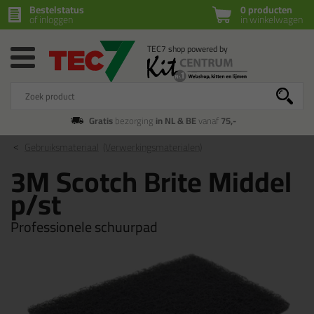
Bestelstatus
0 producten
of inloggen
in winkelwagen
Gratis
bezorging
in NL & BE
vanaf
75,-
Gebruiksmateriaal
(Verwerkingsmaterialen)
3M Scotch Brite Middel
p/st
Professionele schuurpad