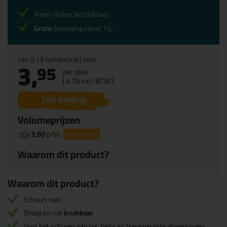
Alleen online beschikbaar
Gratis
bezorging vanaf 75,-
van
5,19
(adviesprijs) voor
3,
95
per stuk
(
4,
78
incl. BTW )
24
% korting
Volumeprijzen
10x
3,50
p/st
33%
korting
Waarom dit product?
Waarom dit product?
Scheurt niet
Droog en nat
bruikbaar
Voor het schuren van lak, beits en transparante afwerkingen