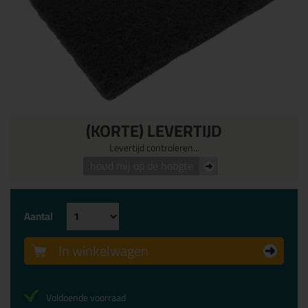
(KORTE) LEVERTIJD
Levertijd controleren...
houd mij op de hoogte
Aantal
In winkelwagen
Voldoende voorraad