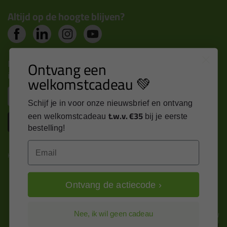
Altijd op de hoogte blijven?
Nieuws, tips en exclusieve deals rechtstreeks in je
Ontvang een
inbox
welkomstcadeau 💚
Email
Schijf je in voor onze nieuwsbrief en ontvang
t.w.v. €35
een welkomstcadeau
bij je eerste
Inschrijven
bestelling!
Email
Kitcentrum is trots op:
Ontvang de actiecode ›
Alle prijzen zijn in EURO en excl. 21% BTW
Nee, ik wil geen cadeau
wijzig naar incl. BTW