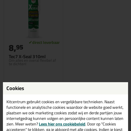
8,
95
Tec7 X-Seal 310ml
Om alles en overal flexibel af
te dichten!
Cookies
Bekijken
Kitcentrum gebruikt cookies en vergelijkbare technieken. Naast
functionele en analytische cookies waardoor de website goed werkt,
plaatsen we ook marketing cookies zodat wij en derde partijen jouw
internetgedrag kunnen volgen en persoonlijke content kunnen laten
TEC7 beige / zandkleurige tec7
zien. Meer weten?
Lees hier ons cookiebeleid
. Door op "Cookies
accepteren" te klikken, ga je akkoord met alle cookies. Indien je kiest