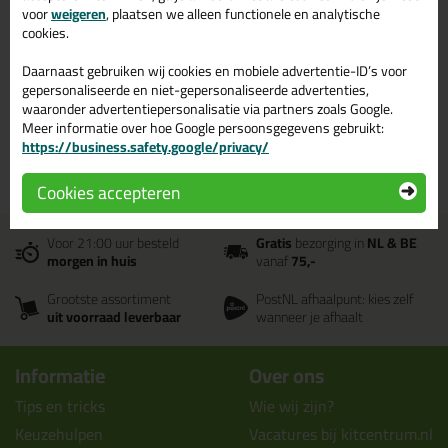
kit online bestellen? Koop je
voor
weigeren
, plaatsen we alleen functionele en analytische
tec7 kit in de kleur beige /
cookies.
zandkleuren bij TEC7 shop
Daarnaast gebruiken wij cookies en mobiele advertentie-ID’s voor
gepersonaliseerde en niet-gepersonaliseerde advertenties,
TEC7 tec7 Kit in de kleur beige / zandkleuren kopen? Op TEC7 shop vind
waaronder advertentiepersonalisatie via partners zoals Google.
je een ruim assortiment TEC7 beige / zandkleurige tec7 kit. Bestel je
Meer informatie over hoe Google persoonsgegevens gebruikt:
TEC7 tec7 kit beige / zandkleuren daarom gemakkelijk en snel op TEC7
https://business.safety.google/privacy/
shop!
Cookies accepteren
Voor 21:00 uur besteld
Gratis
bezorging in
NL & BE
morgen in huis
vanaf
75,-
Grootste assortiment
PostNL afhaalpunt: kies zelf
uit voorraad leverbaar
wanneer je afhaalt
Informatie
Over ons
Tips en tricks
Wie wij zijn?
Keuzehulpen
Vacatures bij kitcentrum.nl