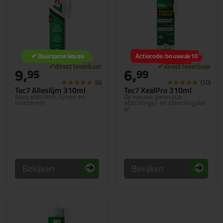
✔ Duurzame keuze
Actiecode: bouwvak10
9,
6,
95
99
(6)
(10)
Tec7 Alleslijm 310ml
Tec7 XealPro 310ml
Alles afdichten, lijmen en
Dé nieuwe generatie
monteren!
afdichtings- en afwerkingskit
🌿
Bekijken
Bekijken