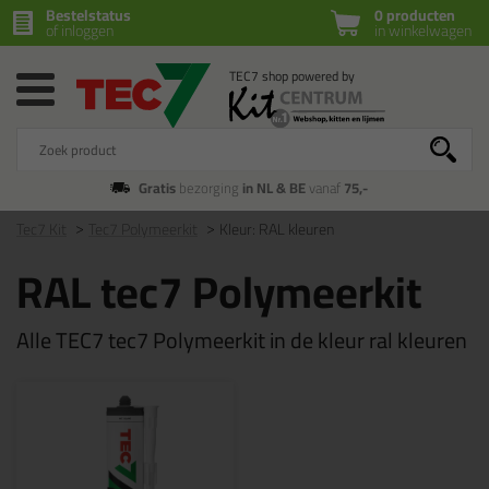
Bestelstatus
0 producten
of inloggen
in winkelwagen
Gratis
bezorging
in NL & BE
vanaf
75,-
Tec7 Kit
Tec7 Polymeerkit
Kleur: RAL kleuren
RAL tec7 Polymeerkit
Alle TEC7 tec7 Polymeerkit in de kleur ral kleuren