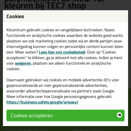
kleuren bij TEC7 shop
Cookies
TEC7 tec7 Polymeerkit in de kleur ral kleuren kopen? Op TEC7 shop
vind je een ruim assortiment TEC7 ral tec7 polymeerkit. Bestel je TEC7
tec7 polymeerkit ral kleuren daarom gemakkelijk en snel op TEC7 shop!
Kitcentrum gebruikt cookies en vergelijkbare technieken. Naast
functionele en analytische cookies waardoor de website goed werkt,
plaatsen we ook marketing cookies zodat wij en derde partijen jouw
internetgedrag kunnen volgen en persoonlijke content kunnen laten
zien. Meer weten?
Lees hier ons cookiebeleid
. Door op "Cookies
accepteren" te klikken, ga je akkoord met alle cookies. Indien je kiest
Voor 21:00 uur besteld
Gratis
bezorging in
NL & BE
voor
weigeren
, plaatsen we alleen functionele en analytische
morgen in huis
vanaf
75,-
cookies.
Grootste assortiment
PostNL afhaalpunt: kies zelf
Daarnaast gebruiken wij cookies en mobiele advertentie-ID’s voor
uit voorraad leverbaar
wanneer je afhaalt
gepersonaliseerde en niet-gepersonaliseerde advertenties,
waaronder advertentiepersonalisatie via partners zoals Google.
Informatie
Over ons
Meer informatie over hoe Google persoonsgegevens gebruikt:
https://business.safety.google/privacy/
Tips en tricks
Wie wij zijn?
Keuzehulpen
Vacatures bij kitcentrum.nl
Cookies accepteren
Acties
Over Kitcentrum.nl
Levertijd & Bezorging
Maatschappelijk