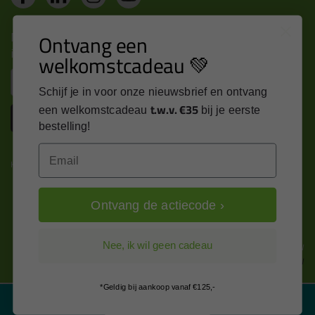
Nieuws, tips en exclusieve deals rechtstreeks in je
Ontvang een
inbox
welkomstcadeau 💚
Email
Schijf je in voor onze nieuwsbrief en ontvang
t.w.v. €35
een welkomstcadeau
bij je eerste
Inschrijven
bestelling!
Email
Kitcentrum is trots op:
Ontvang de actiecode ›
Alle prijzen zijn in EURO en excl. 21% BTW
Nee, ik wil geen cadeau
wijzig naar incl. BTW
*Geldig bij aankoop vanaf €125,-
Filter