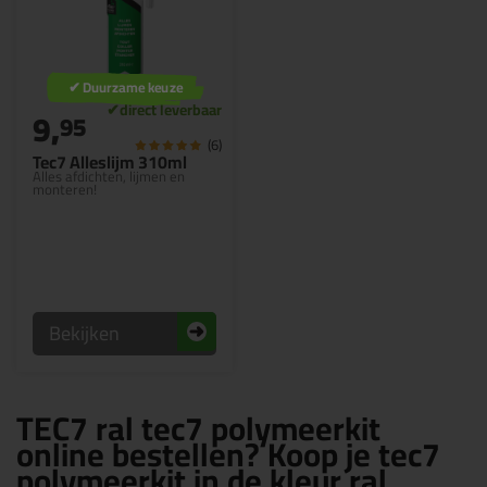
✔ Duurzame keuze
9,
95
(6)
Tec7 Alleslijm 310ml
Alles afdichten, lijmen en
monteren!
Bekijken
TEC7 ral tec7 polymeerkit
online bestellen? Koop je tec7
polymeerkit in de kleur ral