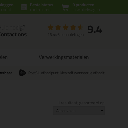
nloggen
Bestelstatus
0 producten
ccount
controleren
in winkelwagen
9.4
Hulp nodig?
Contact ons
16.446 beoordelingen
elen
Verwerkingsmaterialen
verbaar
PostNL afhaalpunt: kies zelf wanneer je afhaalt
1 resultaat, gesorteerd op