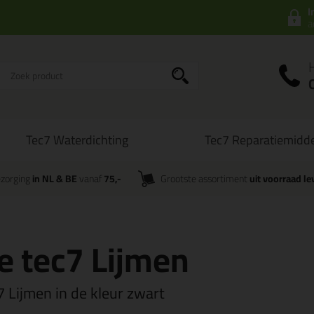
I
a
Tec7 Waterdichting
Tec7 Reparatiemidd
zorging
in NL & BE
vanaf
75,-
Grootste assortiment
uit voorraad le
e tec7 Lijmen
7 Lijmen in de kleur zwart