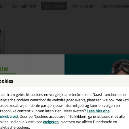
er
Tec7 High Tack
Tec7 Lijmen
Tec7 Alleslijm
Tec7 Lijmschui
ookies
bouwvak10
een
cadeau 💚
tcentrum gebruikt cookies en vergelijkbare technieken. Naast functionele en
alytische cookies waardoor de website goed werkt, plaatsen we ook market
it 290ml
okies zodat wij en derde partijen jouw internetgedrag kunnen volgen en
rke montagekit
rsoonlijke content kunnen laten zien. Meer weten?
Lees hier ons
terialen
e nieuwsbrief en ontvang een
okiebeleid
. Door op "Cookies accepteren" te klikken, ga je akkoord met alle
v. €35,-
bij je eerste bestelling!
okies. Indien je kiest voor
weigeren
, plaatsen we alleen functionele en
alytische cookies.