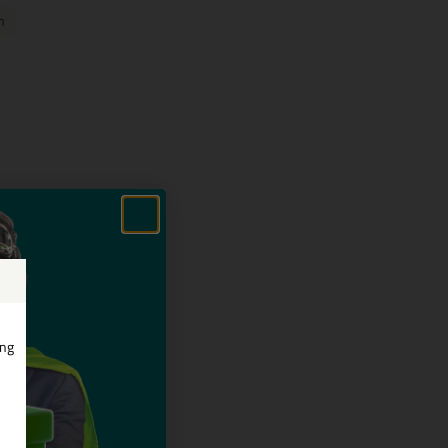
m
ing