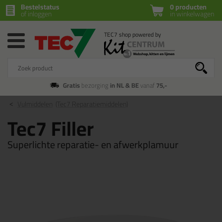
Bestelstatus
0 producten
of inloggen
in winkelwagen
Gratis
bezorging
in NL & BE
vanaf
75,-
Vulmiddelen
(Tec7 Reparatiemiddelen)
Tec7 Filler
Superlichte reparatie- en afwerkplamuur