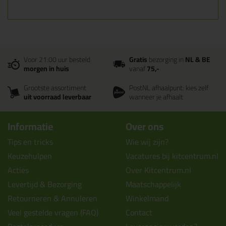
Voor 21:00 uur besteld
Gratis
bezorging in
NL & BE
morgen in huis
vanaf
75,-
Grootste assortiment
PostNL afhaalpunt: kies zelf
uit voorraad leverbaar
wanneer je afhaalt
Informatie
Over ons
Tips en tricks
Wie wij zijn?
Keuzehulpen
Vacatures bij kitcentrum.nl
Acties
Over Kitcentrum.nl
Levertijd & Bezorging
Maatschappelijk
Retourneren & Annuleren
Winkelmand
Veel gestelde vragen (FAQ)
Contact