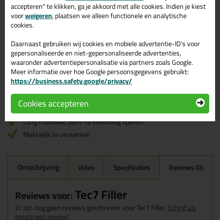
5,
49
per stuk
accepteren" te klikken, ga je akkoord met alle cookies. Indien je kiest
(
6,
64
incl. BTW )
voor
weigeren
, plaatsen we alleen functionele en analytische
cookies.
Volumeprijzen
Daarnaast gebruiken wij cookies en mobiele advertentie-ID’s voor
gepersonaliseerde en niet-gepersonaliseerde advertenties,
12x
4,49
p/st
18%
korting
waaronder advertentiepersonalisatie via partners zoals Google.
Meer informatie over hoe Google persoonsgegevens gebruikt:
Waarom dit product?
https://business.safety.google/privacy/
Kant en klaar
Cookies accepteren
Voor binnen- en buitengebruik
Lang houdbaar, zelfs na veelvuldig openen
Makkelijk te verwerken
Omschrijving
Video
Specificaties
Reviews (0)
Tec7 Filler
Reviews voor:
Er zijn nog geen reviews geschreven voor Tec7 Filler.
Schrijf als
eerste een review!