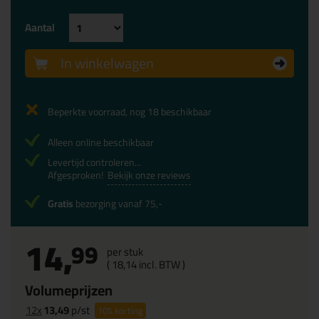
Aantal
In winkelwagen
Beperkte voorraad, nog 18 beschikbaar
Alleen online beschikbaar
Levertijd controleren...
Afgesproken!
Bekijk onze reviews
Gratis
bezorging vanaf 75,-
14,
99
per stuk
(
18,
14
incl. BTW )
Volumeprijzen
12x
13,49
p/st
10%
korting