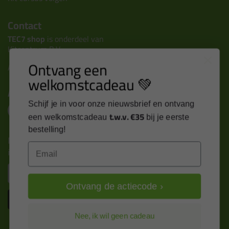
Contact
TEC7 shop
is onderdeel van
Kitcentrum B.V.
Ontvang een
Alle contactgegevens >
welkomstcadeau 💚
Altijd op de hoogte blijven?
Schijf je in voor onze nieuwsbrief en ontvang
t.w.v. €35
een welkomstcadeau
bij je eerste
bestelling!
Nieuws, tips en exclusieve deals rechtstreeks in je
Email
inbox
Email
Ontvang de actiecode ›
Inschrijven
Nee, ik wil geen cadeau