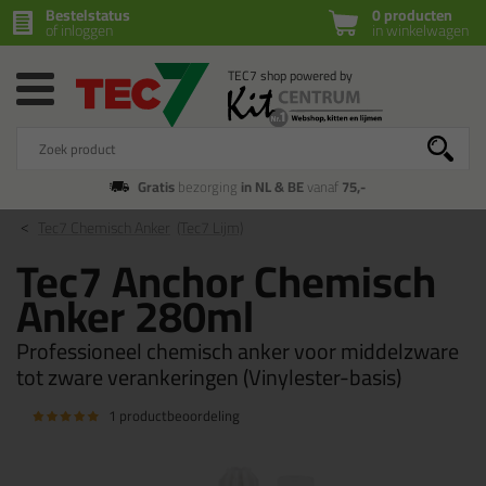
Bestelstatus
0 producten
of inloggen
in winkelwagen
Gratis
bezorging
in NL & BE
vanaf
75,-
Tec7 Chemisch Anker
(Tec7 Lijm)
Tec7 Anchor Chemisch
Anker 280ml
Professioneel chemisch anker voor middelzware
tot zware verankeringen (Vinylester-basis)
1 productbeoordeling