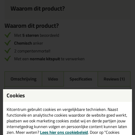
Waarom dit product?
Waarom dit product?
Met
5 sterren
beoordeeld
Chemisch
anker
2 compentenmortel!
Met een
normale kitspuit
te verwerken
Omschrijving
Video
Specificaties
Reviews (1)
Technische gegevens Tec7 Anchor
Cookies
Chemisch Anker 280ml
Kitcentrum gebruikt cookies en vergelijkbare technieken. Naast
functionele en analytische cookies waardoor de website goed werkt,
Bekijk hier het datablad met alle informatie over de Tec7
plaatsen we ook marketing cookies zodat wij en derde partijen jouw
Anchor
internetgedrag kunnen volgen en persoonlijke content kunnen laten
Bekijk hier het veiligheidsinformatieblad A over de Tec7
zien. Meer weten?
Lees hier ons cookiebeleid
. Door op "Cookies
Anchor