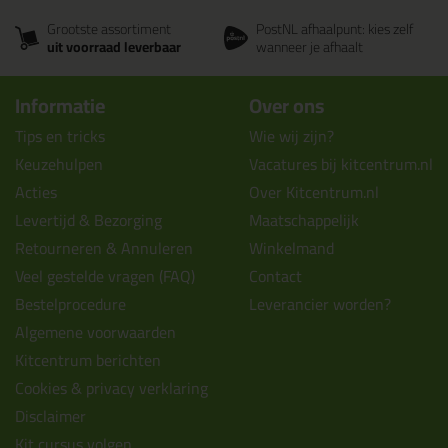
Grootste assortiment
PostNL afhaalpunt: kies zelf
uit voorraad leverbaar
wanneer je afhaalt
Informatie
Over ons
Tips en tricks
Wie wij zijn?
Keuzehulpen
Vacatures bij kitcentrum.nl
Acties
Over Kitcentrum.nl
Levertijd & Bezorging
Maatschappelijk
Retourneren & Annuleren
Winkelmand
Veel gestelde vragen (FAQ)
Contact
Bestelprocedure
Leverancier worden?
Algemene voorwaarden
Kitcentrum berichten
Cookies & privacy verklaring
Disclaimer
Kit cursus volgen