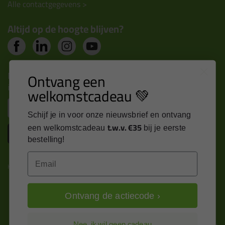
Alle contactgegevens >
Altijd op de hoogte blijven?
Nieuws, tips en exclusieve deals rechtstreeks in je
Ontvang een
inbox
welkomstcadeau 💚
Email
Schijf je in voor onze nieuwsbrief en ontvang
t.w.v. €35
een welkomstcadeau
bij je eerste
Inschrijven
bestelling!
Email
Kitcentrum is trots op:
Ontvang de actiecode ›
Nee, ik wil geen cadeau