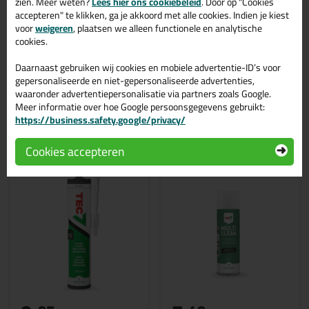
zien. Meer weten?
Lees hier ons cookiebeleid
. Door op "Cookies
accepteren" te klikken, ga je akkoord met alle cookies. Indien je kiest
voor
weigeren
, plaatsen we alleen functionele en analytische
cookies.
Daarnaast gebruiken wij cookies en mobiele advertentie-ID’s voor
gepersonaliseerde en niet-gepersonaliseerde advertenties,
waaronder advertentiepersonalisatie via partners zoals Google.
Meer informatie over hoe Google persoonsgegevens gebruikt:
https://business.safety.google/privacy/
Gerelateerde producten
Cookies accepteren