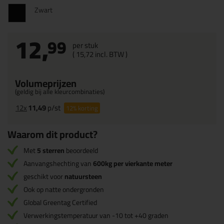
Zwart
12,
99
per stuk
(
15,
72
incl. BTW )
Volumeprijzen
(geldig bij alle kleurcombinaties)
12x
11,49
p/st
12%
korting
Waarom dit product?
Met
5 sterren
beoordeeld
Aanvangshechting van
600kg per vierkante meter
geschikt voor
natuursteen
Ook op natte ondergronden
Global Greentag Certified
Verwerkingstemperatuur van -10 tot +40 graden