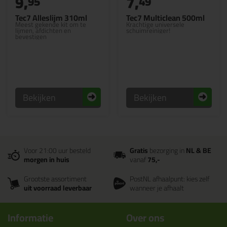
9,
7,
95
49
Tec7 Alleslijm 310ml
Tec7 Multiclean 500ml
Meest gekende kit om te
Krachtige universele
lijmen, afdichten en
schuimreiniger!
bevestigen
Bekijken
Bekijken
Voor 21:00 uur besteld
Gratis
bezorging in
NL & BE
morgen in huis
vanaf
75,-
Grootste assortiment
PostNL afhaalpunt: kies zelf
uit voorraad leverbaar
wanneer je afhaalt
Informatie
Over ons