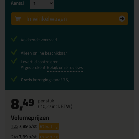
Aantal
In winkelwagen
Voldoende voorraad
Alleen online beschikbaar
Levertijd controleren...
Afgesproken!
Bekijk onze reviews
Gratis
bezorging vanaf 75,-
8,
49
per stuk
(
10,
27
incl. BTW )
Volumeprijzen
12x
7,99
p/st
6%
korting
24x
7,99
p/st
6%
korting