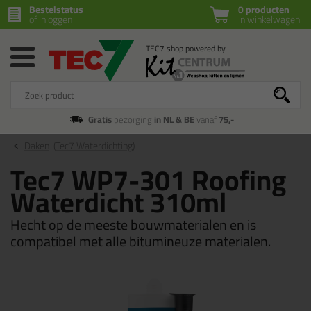
Bestelstatus
0 producten
of inloggen
in winkelwagen
Gratis
bezorging
in NL & BE
vanaf
75,-
Daken
(Tec7 Waterdichting)
Tec7 WP7-301 Roofing
Waterdicht 310ml
Hecht op de meeste bouwmaterialen en is
compatibel met alle bitumineuze materialen.