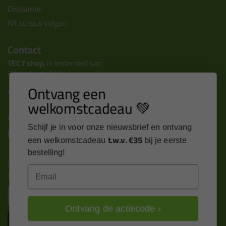
Disclaimer
Kit cursus volgen
Contact
TEC7 shop
is onderdeel van
Kitcentrum B.V.
Ontvang een
Alle contactgegevens >
welkomstcadeau 💚
Altijd op de hoogte blijven?
Schijf je in voor onze nieuwsbrief en ontvang
t.w.v. €35
een welkomstcadeau
bij je eerste
bestelling!
Nieuws, tips en exclusieve deals rechtstreeks in je
Email
inbox
Email
Ontvang de actiecode ›
Inschrijven