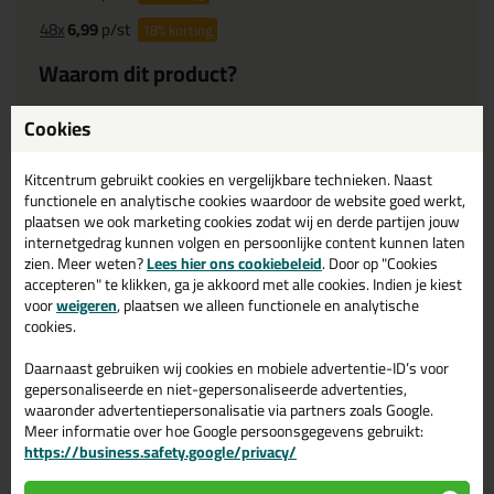
48x
6,99
p/st
18%
korting
Waarom dit product?
Cookies
Waarom dit product?
Koudherstelling van lekken, scheuren en blazen.
Kitcentrum gebruikt cookies en vergelijkbare technieken. Naast
functionele en analytische cookies waardoor de website goed werkt,
Met rubber voor durende flexibiliteit.
plaatsen we ook marketing cookies zodat wij en derde partijen jouw
Met bitumen voor perfecte afdichting.
internetgedrag kunnen volgen en persoonlijke content kunnen laten
Met vezels voor blijvende sterkte
zien. Meer weten?
Lees hier ons cookiebeleid
. Door op "Cookies
accepteren" te klikken, ga je akkoord met alle cookies. Indien je kiest
voor
weigeren
, plaatsen we alleen functionele en analytische
cookies.
Omschrijving
Video
Specificaties
Reviews (0)
Daarnaast gebruiken wij cookies en mobiele advertentie-ID’s voor
Tec7 WP7-301 Roofing Waterdicht
gepersonaliseerde en niet-gepersonaliseerde advertenties,
waaronder advertentiepersonalisatie via partners zoals Google.
310ml
Meer informatie over hoe Google persoonsgegevens gebruikt:
https://business.safety.google/privacy/
De Tec7 WP7-301 Roofing Waterdicht is een gebruiksklare
bitumenpasta voor het herstellen van daken. Het product heeft