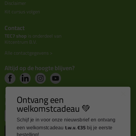
Disclaimer
Kit cursus volgen
Contact
TEC7 shop
is onderdeel van
Kitcentrum B.V.
Alle contactgegevens >
Altijd op de hoogte blijven?
Nieuws, tips en exclusieve deals rechtstreeks in je
Ontvang een
inbox
welkomstcadeau 💚
Email
Schijf je in voor onze nieuwsbrief en ontvang
t.w.v. €35
een welkomstcadeau
bij je eerste
Inschrijven
bestelling!