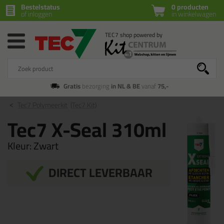
Bestelstatus
0 producten
of inloggen
in winkelwagen
Gratis
bezorging
in NL & BE
vanaf
75,-
Tec7 Polymeerkit
(Tec7 Kit)
Tec7 X-Seal 310ml
Kleur:
Zwart
DIRECT LEVERBAAR