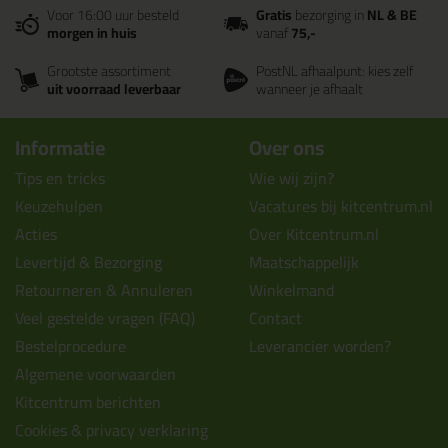
Voor 16:00 uur besteld
Gratis
bezorging in
NL & BE
morgen in huis
vanaf
75,-
Grootste assortiment
PostNL afhaalpunt: kies zelf
uit voorraad leverbaar
wanneer je afhaalt
Informatie
Over ons
Tips en tricks
Wie wij zijn?
Keuzehulpen
Vacatures bij kitcentrum.nl
Acties
Over Kitcentrum.nl
Levertijd & Bezorging
Maatschappelijk
Retourneren & Annuleren
Winkelmand
Veel gestelde vragen (FAQ)
Contact
Bestelprocedure
Leverancier worden?
Algemene voorwaarden
Kitcentrum berichten
Cookies & privacy verklaring