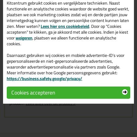
Kitcentrum gebruikt cookies en vergelijkbare technieken. Naast
Perfect overschilderbaar
functionele en analytische cookies waardoor de website goed werkt,
Veilig en schimmelbestendig
plaatsen we ook marketing cookies zodat wij en derde partijen jouw
internetgedrag kunnen volgen en persoonlijke content kunnen laten
zien. Meer weten?
Lees hier ons cookiebeleid
. Door op "Cookies
accepteren" te klikken, ga je akkoord met alle cookies. Indien je kiest
Omschrijving
Video
Specificaties
Reviews (0)
voor
weigeren
, plaatsen we alleen functionele en analytische
cookies.
Tec7 X-Seal 310ml in Zwart
Daarnaast gebruiken wij cookies en mobiele advertentie-ID’s voor
Zoek je Tec7 X-Seal 310ml in een specifieke kleur? Gevonden!
gepersonaliseerde en niet-gepersonaliseerde advertenties,
Deze Tec7 X-Seal 310ml in de kleur Zwart is te gebruiken voor
waaronder advertentiepersonalisatie via partners zoals Google.
verschillende toepassingen. Een professioneel en hoogwaardig
Meer informatie over hoe Google persoonsgegevens gebruikt:
product welke makkelijk te gebruiken is. Bestel de Tec7 X-Seal
https://business.safety.google/privacy/
310ml in de kleur Zwart vandaag nog! Op voorraad en op
werkdagen besteld = morgen in huis.
Cookies accepteren
Wil je meer weten over de toepassing en kenmerken van dit
product?
Lees alles over dit product >