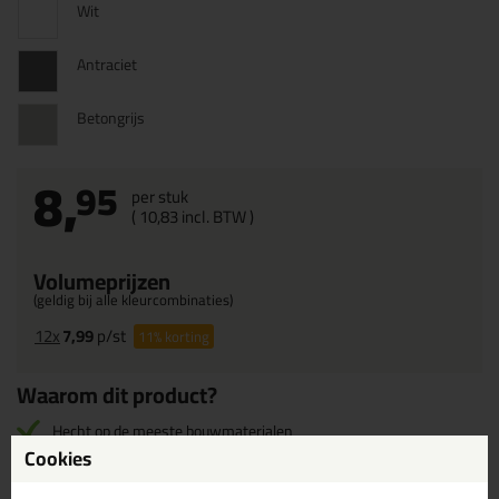
Wit
Antraciet
Betongrijs
8,
95
per stuk
(
10,
83
incl. BTW )
Volumeprijzen
(geldig bij alle kleurcombinaties)
12x
7,99
p/st
11%
korting
Waarom dit product?
Hecht op de meeste bouwmaterialen
Cookies
Ook toe te passen op natte ondergronden
Binnen en buiten toepasbaar