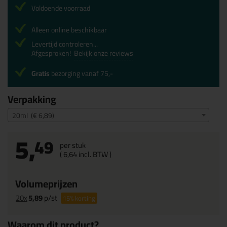
Voldoende voorraad
Alleen online beschikbaar
Levertijd controleren...
Afgesproken!
Bekijk onze reviews
Gratis
bezorging vanaf 75,-
Verpakking
20ml (€ 6,89)
5,
49
per stuk
(
6,
64
incl. BTW )
Volumeprijzen
20x
5,89
p/st
15%
korting
Waarom dit product?