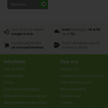
Bekijken
Voor 16:00 uur besteld
Gratis
bezorging in
NL & BE
morgen in huis
vanaf
75,-
Grootste assortiment
PostNL afhaalpunt: kies zelf
uit voorraad leverbaar
wanneer je afhaalt
Informatie
Over ons
Tips en tricks
Wie wij zijn?
Keuzehulpen
Vacatures bij kitcentrum.nl
Acties
Over Kitcentrum.nl
Levertijd & Bezorging
Maatschappelijk
Retourneren & Annuleren
Winkelmand
Veel gestelde vragen (FAQ)
Contact