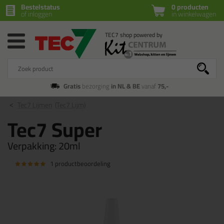
Bestelstatus
0 producten
of inloggen
in winkelwagen
Gratis
bezorging
in NL & BE
vanaf
75,-
Tec7 Lijmen
(Tec7 Lijm)
Tec7 Super
Verpakking:
20ml
1 productbeoordeling