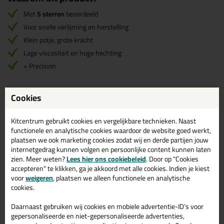
Met
5 sterren
beoordeeld
Voor snelle verlijming en herstelling
Klein potje, grote kracht
Lage viscositeit en hoge hechting
+ Precision
Cookies
Omschrijving
Video
Specificaties
Reviews (1)
Tec7 Super in 20ml
Kitcentrum gebruikt cookies en vergelijkbare technieken. Naast
functionele en analytische cookies waardoor de website goed werkt,
plaatsen we ook marketing cookies zodat wij en derde partijen jouw
Bestel de Tec7 Super in 20ml vandaag nog! Vandaag besteld =
morgen in huis.
internetgedrag kunnen volgen en persoonlijke content kunnen laten
zien. Meer weten?
Lees hier ons cookiebeleid
. Door op "Cookies
accepteren" te klikken, ga je akkoord met alle cookies. Indien je kiest
Wil je meer weten over de toepassing en kenmerken van dit
product?
Lees alles over dit product >
voor
weigeren
, plaatsen we alleen functionele en analytische
cookies.
Daarnaast gebruiken wij cookies en mobiele advertentie-ID’s voor
gepersonaliseerde en niet-gepersonaliseerde advertenties,